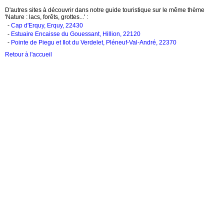
D'autres sites à découvrir dans notre guide touristique sur le même thème
'Nature : lacs, forêts, grottes...' :
-
Cap d'Erquy, Erquy, 22430
-
Estuaire Encaisse du Gouessant, Hillion, 22120
-
Pointe de Piegu et Ilot du Verdelet, Pléneuf-Val-André, 22370
Retour à l'accueil