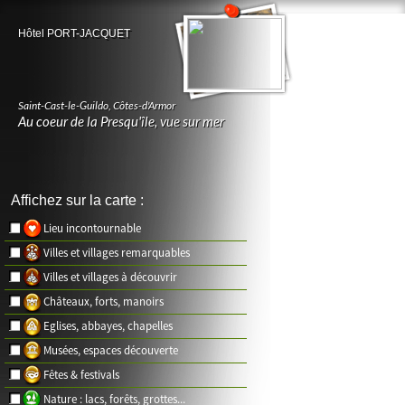
Hôtel PORT-JACQUET
Saint-Cast-le-Guildo
,
Côtes-d'Armor
Au coeur de la Presqu'île, vue sur mer
Affichez sur la carte :
Lieu incontournable
Villes et villages remarquables
Villes et villages à découvrir
Châteaux, forts, manoirs
Eglises, abbayes, chapelles
Musées, espaces découverte
Fêtes & festivals
Nature : lacs, forêts, grottes...