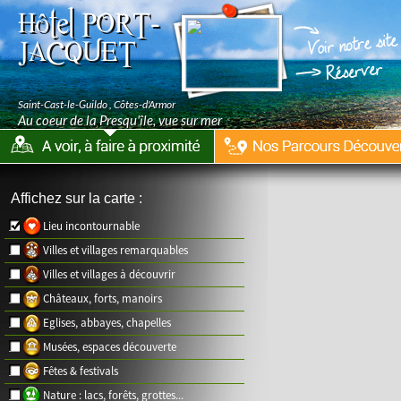
Hôtel PORT-
JACQUET
Saint-Cast-le-Guildo
,
Côtes-d'Armor
Au coeur de la Presqu'île, vue sur mer
Affichez sur la carte :
Lieu incontournable
Villes et villages remarquables
Villes et villages à découvrir
Châteaux, forts, manoirs
Eglises, abbayes, chapelles
Musées, espaces découverte
Fêtes & festivals
Nature : lacs, forêts, grottes...