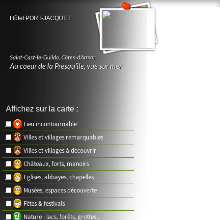
Hôtel PORT-JACQUET
Saint-Cast-le-Guildo
,
Côtes-d'Armor
Au coeur de la Presqu'île, vue sur mer
Affichez sur la carte :
Lieu incontournable
Villes et villages remarquables
Villes et villages à découvrir
Châteaux, forts, manoirs
Eglises, abbayes, chapelles
Musées, espaces découverte
Fêtes & festivals
Nature : lacs, forêts, grottes...